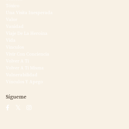
Tóxico
Una Visita Inesperada
Valor
Vanidad
Viaje De La Heroína
Vida
Vinculos
Vivir Con Conciencia
Volver A Ti
Volver A Ti Misma
Vulnerabilidad
Vínculos Y Apego
Sígueme