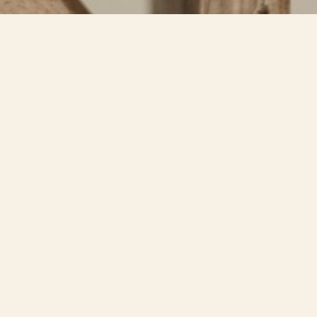
dentro.
 introspección.