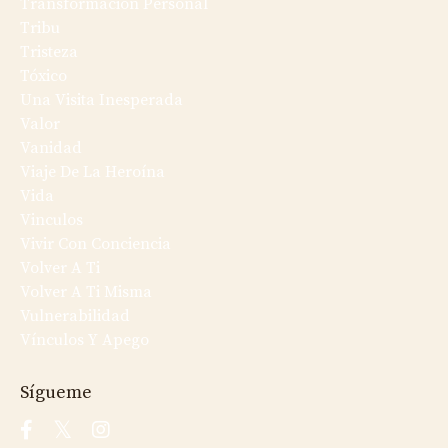
Transformación Personal
Tribu
Tristeza
Tóxico
Una Visita Inesperada
Valor
Vanidad
Viaje De La Heroína
Vida
Vinculos
Vivir Con Conciencia
Volver A Ti
Volver A Ti Misma
Vulnerabilidad
Vínculos Y Apego
Sígueme