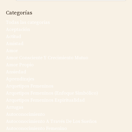
Categorías
Todas las categorías
Aceptación
Actitud
Amistad
Amor
Amor Consciente Y Crecimiento Mutuo
Amor Propio
Ansiedad
Aprendizajes
Arquetipos Femeninos
Arquetipos Femeninos (enfoque Simbólico)
Arquetipos Femeninos Espiritualidad
Arrugas
Autoconocimiento
Autoconocimiento A Través De Los Sueños
Autoconocimiento Femenino