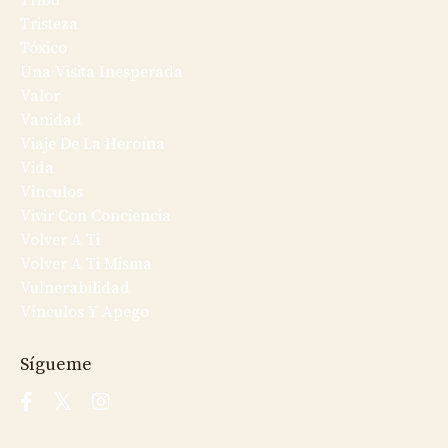
Tribu
Tristeza
Tóxico
Una Visita Inesperada
Valor
Vanidad
Viaje De La Heroína
Vida
Vinculos
Vivir Con Conciencia
Volver A Ti
Volver A Ti Misma
Vulnerabilidad
Vínculos Y Apego
Sígueme