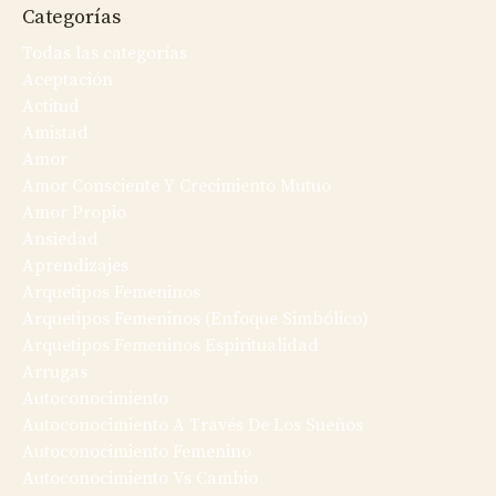
Categorías
Todas las categorías
Aceptación
Actitud
Amistad
Amor
Amor Consciente Y Crecimiento Mutuo
Amor Propio
Ansiedad
Aprendizajes
Arquetipos Femeninos
Arquetipos Femeninos (enfoque Simbólico)
Arquetipos Femeninos Espiritualidad
Arrugas
Autoconocimiento
Autoconocimiento A Través De Los Sueños
Autoconocimiento Femenino
Autoconocimiento Vs Cambio