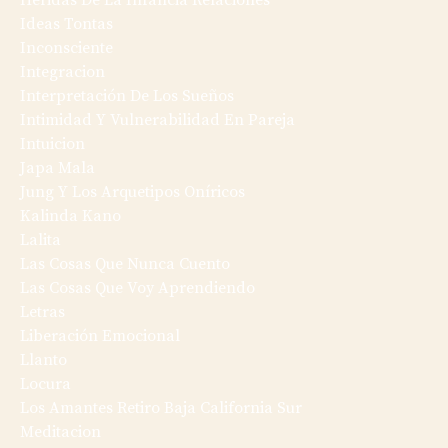
Heridas De La Infancia Relaciones
Ideas Tontas
Inconsciente
Integracion
Interpretación De Los Sueños
Intimidad Y Vulnerabilidad En Pareja
Intuicion
Japa Mala
Jung Y Los Arquetipos Oníricos
Kalinda Kano
Lalita
Las Cosas Que Nunca Cuento
Las Cosas Que Voy Aprendiendo
Letras
Liberación Emocional
Llanto
Locura
Los Amantes Retiro Baja California Sur
Meditacion