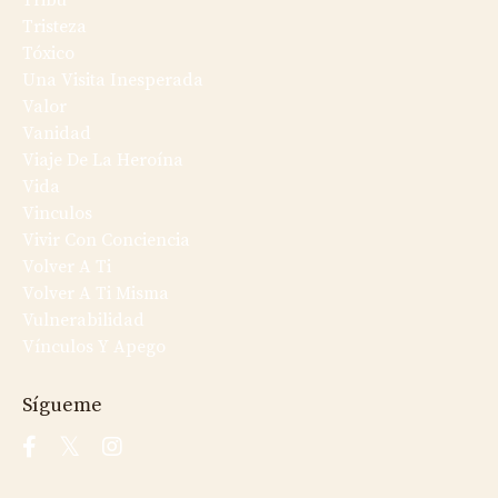
Tribu
Tristeza
Tóxico
Una Visita Inesperada
Valor
Vanidad
Viaje De La Heroína
Vida
Vinculos
Vivir Con Conciencia
Volver A Ti
Volver A Ti Misma
Vulnerabilidad
Vínculos Y Apego
Sígueme