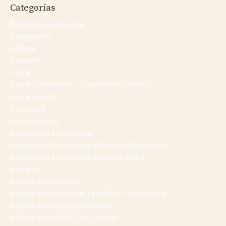
Categorías
Todas las categorías
Aceptación
Actitud
Amistad
Amor
Amor Consciente Y Crecimiento Mutuo
Amor Propio
Ansiedad
Aprendizajes
Arquetipos Femeninos
Arquetipos Femeninos (enfoque Simbólico)
Arquetipos Femeninos Espiritualidad
Arrugas
Autoconocimiento
Autoconocimiento A Través De Los Sueños
Autoconocimiento Femenino
Autoconocimiento Vs Cambio