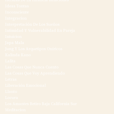
Heridas De La Infancia Relaciones
Ideas Tontas
Inconsciente
Integracion
Interpretación De Los Sueños
Intimidad Y Vulnerabilidad En Pareja
Intuicion
Japa Mala
Jung Y Los Arquetipos Oníricos
Kalinda Kano
Lalita
Las Cosas Que Nunca Cuento
Las Cosas Que Voy Aprendiendo
Letras
Liberación Emocional
Llanto
Locura
Los Amantes Retiro Baja California Sur
Meditacion