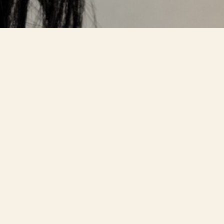
Un esp
Reflexiones, h