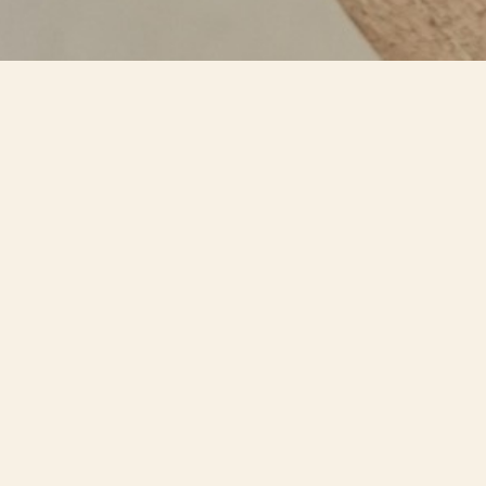
acio para ir hacia a
erramientas místicas y prácticas de