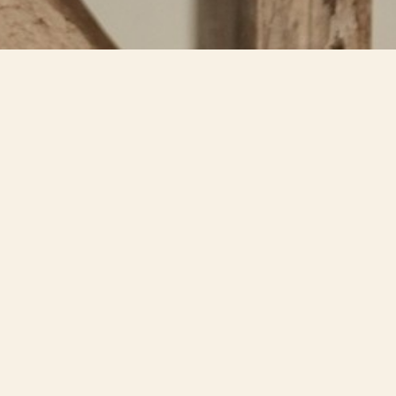
dentro.
 introspección.