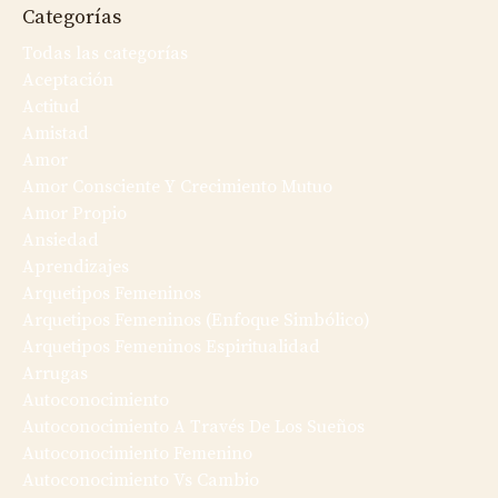
Categorías
Todas las categorías
Aceptación
Actitud
Amistad
Amor
Amor Consciente Y Crecimiento Mutuo
Amor Propio
Ansiedad
Aprendizajes
Arquetipos Femeninos
Arquetipos Femeninos (enfoque Simbólico)
Arquetipos Femeninos Espiritualidad
Arrugas
Autoconocimiento
Autoconocimiento A Través De Los Sueños
Autoconocimiento Femenino
Autoconocimiento Vs Cambio