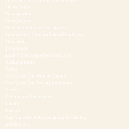
Heridas De La Infancia Relaciones
Ideas Tontas
Inconsciente
Integracion
Interpretación De Los Sueños
Intimidad Y Vulnerabilidad En Pareja
Intuicion
Japa Mala
Jung Y Los Arquetipos Oníricos
Kalinda Kano
Lalita
Las Cosas Que Nunca Cuento
Las Cosas Que Voy Aprendiendo
Letras
Liberación Emocional
Llanto
Locura
Los Amantes Retiro Baja California Sur
Meditacion