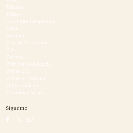
Tribu
Tristeza
Tóxico
Una Visita Inesperada
Valor
Vanidad
Viaje De La Heroína
Vida
Vinculos
Vivir Con Conciencia
Volver A Ti
Volver A Ti Misma
Vulnerabilidad
Vínculos Y Apego
Sígueme