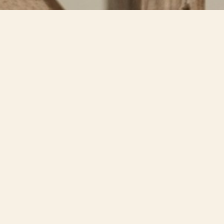
dentro.
 introspección.